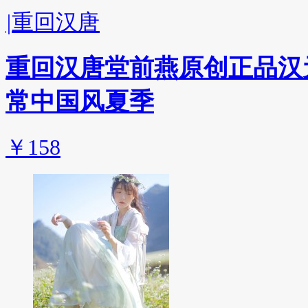
|
重回汉唐
重回汉唐堂前燕原创正品汉
常中国风夏季
￥158