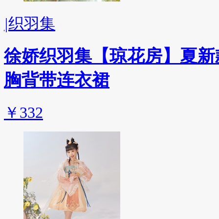
|
织羽集
徐娇织羽集【琼花房】夏新
胸背带连衣裙
￥332