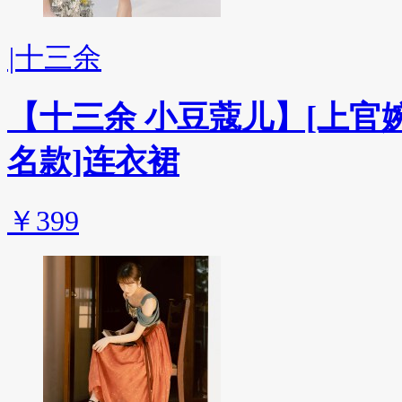
|
十三余
【十三余 小豆蔻儿】[上官
名款]连衣裙
￥399