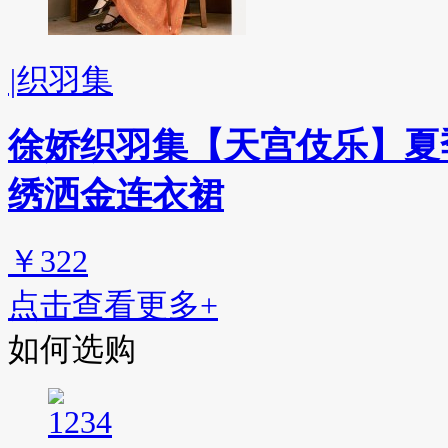
|
织羽集
徐娇织羽集【天宫伎乐】夏
绣洒金连衣裙
￥322
点击查看更多+
如何选购