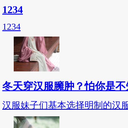
1234
1234
冬天穿汉服臃肿？怕你是不
汉服妹子们基本选择明制的汉