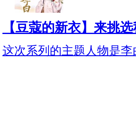
【豆蔻的新衣】来挑选
这次系列的主题人物是李