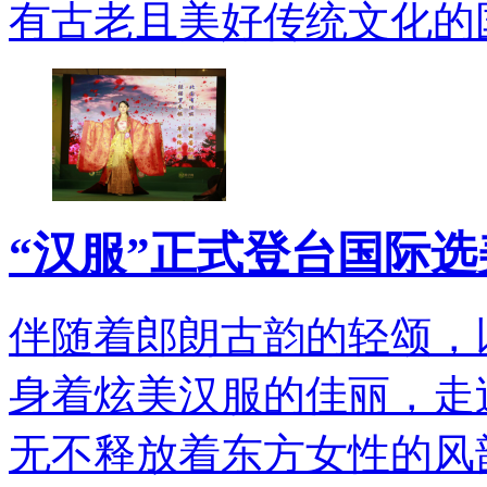
有古老且美好传统文化的
“汉服”正式登台国际选
伴随着郎朗古韵的轻颂，
身着炫美汉服的佳丽，走
无不释放着东方女性的风