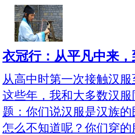
衣冠行：从平凡中来，
从高中时第一次接触汉服
这些年，我和大多数汉服
题：你们说汉服是汉族的
怎么不知道呢？你们穿的