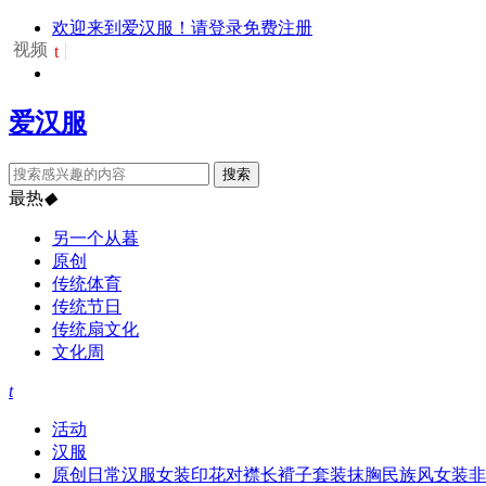
欢迎来到爱汉服！请登录
免费注册
视频
爱汉服
搜索
最热
◆
另一个从暮
原创
传统体育
传统节日
传统扇文化
文化周
t
活动
汉服
原创日常汉服女装印花对襟长褙子套装抹胸民族风女装非