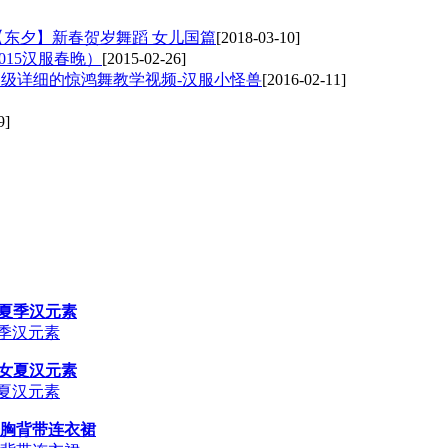
【东夕】新春贺岁舞蹈 女儿国篇
[2018-03-10]
2015汉服春晚）
[2015-02-26]
]超级详细的惊鸿舞教学视频-汉服小怪兽
[2016-02-11]
9]
女夏季汉元素
夏季汉元素
服女夏汉元素
女夏汉元素
胸背带连衣裙