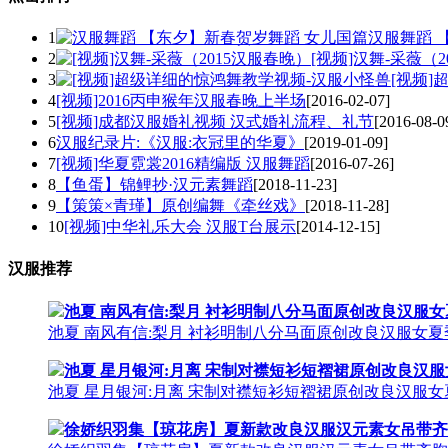
1
汉服舞蹈 
2
[视频]汉舞-采薇（
3
[视频
4
[视频]2016丙申猴年汉服春晚上半场
[2016-02-07]
5
[视频]成都汉服婚礼视频 汉式婚礼流程、礼节
[2016-08-0
6
汉服纪录片:《汉服:衣冠里的华夏》
[2019-01-09]
7
[视频]华夏霓裳2016精编版 汉服舞蹈
[2016-07-26]
8
【鱼蛋】锦鲤抄·汉元素舞蹈
[2018-11-23]
9
【策策×青瑾】原创编舞《牵丝戏》
[2018-11-28]
10
[视频]中华礼乐大会 汉服T台展示
[2014-12-15]
汉服推荐
池夏 南风有信:梨月 衬衫明制八分马面原创改良汉服
池夏 南风有信:梨月 衬衫明制八分马面原创改良汉服女
池夏 星月银河:月离 宋制对襟短衫短褶裙原创改良汉
池夏 星月银河:月离 宋制对襟短衫短褶裙原创改良汉服
徐娇织羽集【琼花房】夏新款改良汉服汉元素女吊带齐