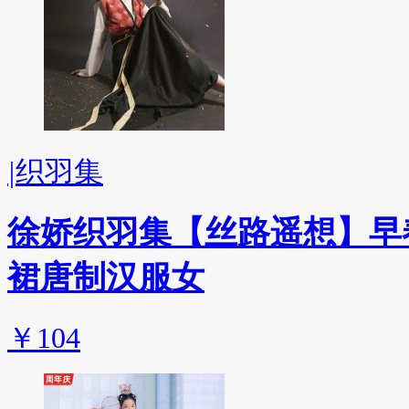
|
织羽集
徐娇织羽集【丝路遥想】早
裙唐制汉服女
￥104