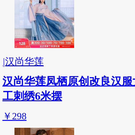
|
汉尚华莲
汉尚华莲凤栖原创改良汉服
工刺绣6米摆
￥298