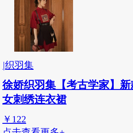
|
织羽集
徐娇织羽集【考古学家】新
女刺绣连衣裙
￥122
点击查看更多+