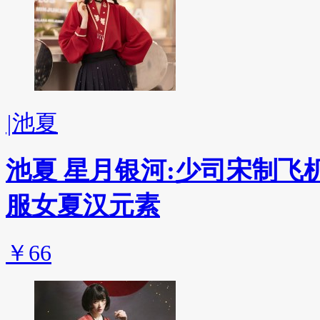
|
池夏
池夏 星月银河:少司宋制
服女夏汉元素
￥66