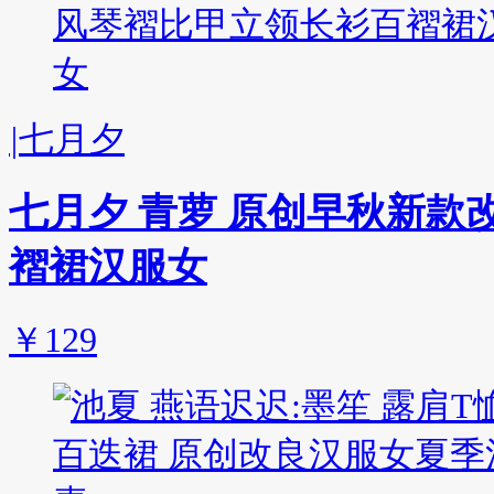
|
七月夕
七月夕 青萝 原创早秋新款
褶裙汉服女
￥129