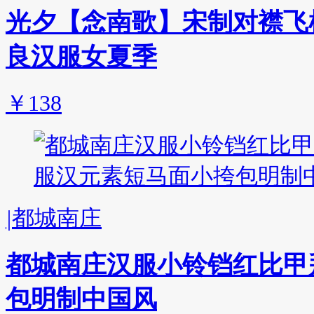
光夕【念南歌】宋制对襟飞
良汉服女夏季
￥138
|
都城南庄
都城南庄汉服小铃铛红比甲
包明制中国风