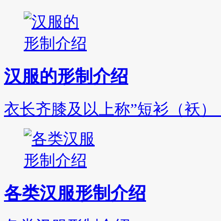
汉服的形制介绍
衣长齐膝及以上称”短衫（袄）
各类汉服形制介绍