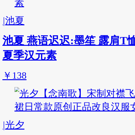
|
池夏
池夏 燕语迟迟:墨笙 露肩
夏季汉元素
￥138
|
光夕