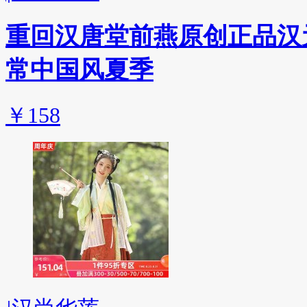
重回汉唐堂前燕原创正品汉
常中国风夏季
￥158