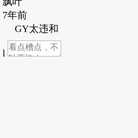
飘叶
7年前
GY太违和
l