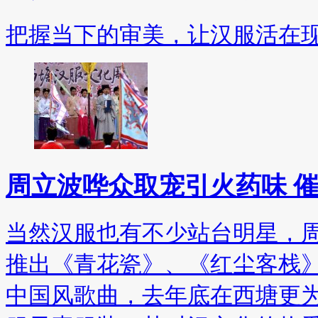
把握当下的审美，让汉服活在
周立波哗众取宠引火药味 
当然汉服也有不少站台明星，
推出《青花瓷》、《红尘客栈
中国风歌曲，去年底在西塘更