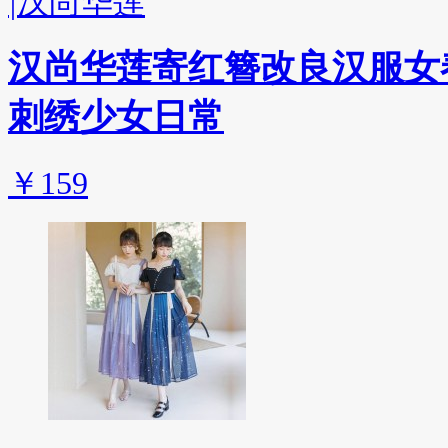
|
汉尚华莲
汉尚华莲寄红簪改良汉服女
刺绣少女日常
￥159