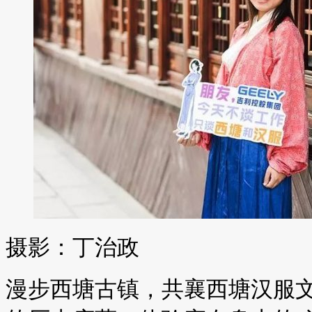
摄影：丁治政
漫步西塘古镇，共襄西塘汉服