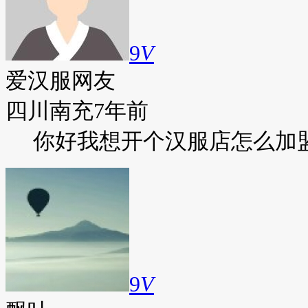
9
V
爱汉服网友
四川南充
7年前
你好我想开个汉服店怎么加
9
V