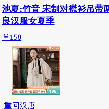
池夏:竹音 宋制对襟衫吊
良汉服女夏季
￥158
|
重回汉唐