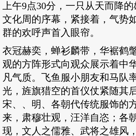
上午9点30分，一只从天而降
文化周的序幕，紧接着，气势
群的欢呼声首入眼帘。
衣冠赫奕，蝉衫麟带，华裾鹤氅
观的方阵形式向观众展示着中
凡气质。飞鱼服小朋友和马队
光，旌旗猎空的首仪仗紧随其
宋、、明、各朝代传统服饰的
来，肃穆壮观，汪洋自恣；各
现，文人之儒雅、武将之雄风