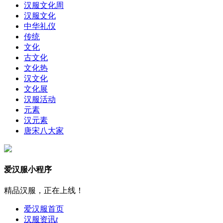
汉服文化周
汉服文化
中华礼仪
传统
文化
古文化
文化热
汉文化
文化展
汉服活动
元素
汉元素
唐宋八大家
爱汉服小程序
精品汉服，正在上线！
爱汉服首页
汉服资讯
t