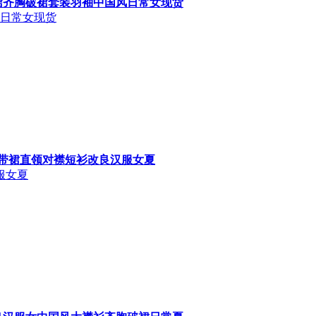
裙齐胸破裙套装羽袖中国风日常女现货
日常女现货
吊带裙直领对襟短衫改良汉服女夏
服女夏