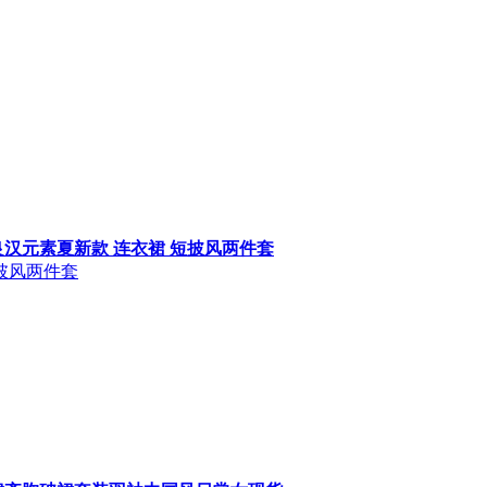
汉元素夏新款 连衣裙 短披风两件套
披风两件套