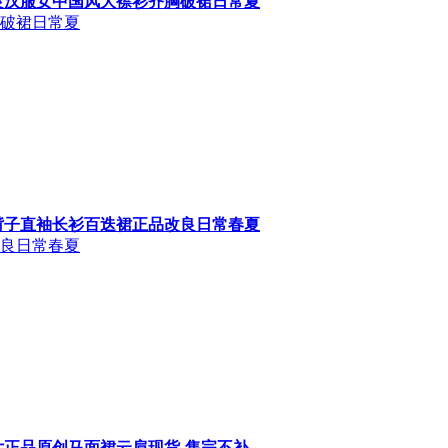
良汉服女中国风大襟衫齐胸破裙日常夏
破裙日常夏
褙子直袖长衫百迭裙正品改良日常春夏
良日常春夏
正品原创马面裙云肩现货-售完不补