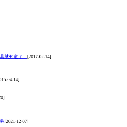
具就知道了！
[2017-02-14]
015-04-14]
20]
称
[2021-12-07]