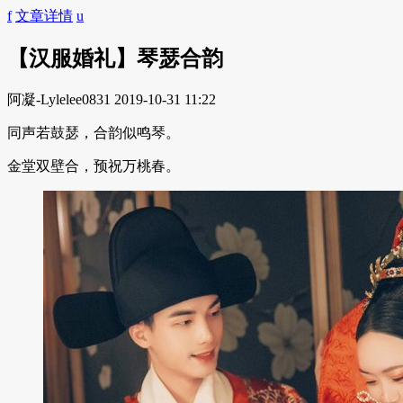
f
文章详情
u
【汉服婚礼】琴瑟合韵
阿凝-Lylelee0831
2019-10-31 11:22
同声若鼓瑟，合韵似鸣琴。
金堂双壁合，预祝万桃春。