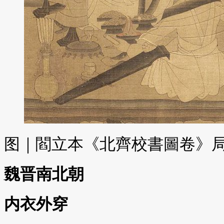
图｜閻立本《北齊校書圖卷》
魏晋南北朝
内衣外穿