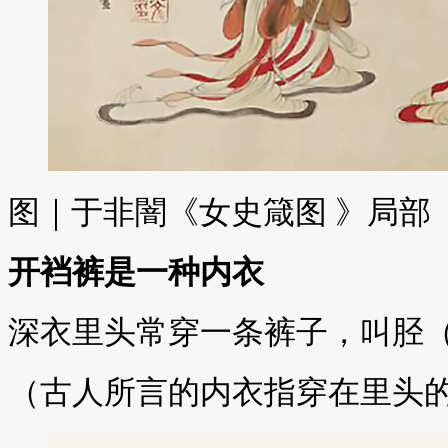
图｜于非闇《女史箴图 》局部
开裆裤是一种内衣
深衣里头常穿一条裤子，叫胫（j
（古人所言的内衣指穿在里头