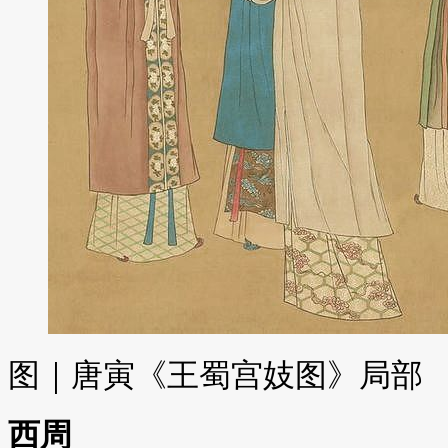
图｜唐寅《王蜀宫妓图》局部
西周