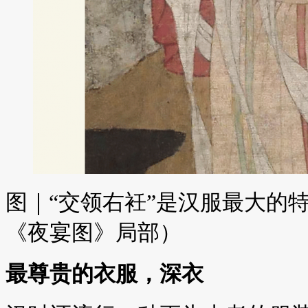
图｜“交领右衽”是汉服最大的
《夜宴图》局部）
最尊贵的衣服，深衣