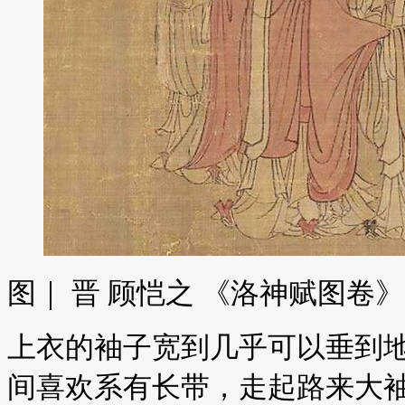
图｜ 晋 顾恺之 《洛神赋图卷
上衣的袖子宽到几乎可以垂到
间喜欢系有长带，走起路来大