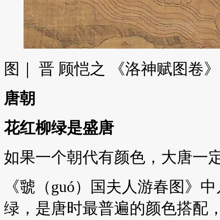
图｜ 晋 顾恺之 《洛神赋图卷
唐朝
花红柳绿是盛唐
如果一个朝代有颜色，大唐一
《虢（guó）国夫人游春图》
绿，是唐时最普遍的颜色搭配