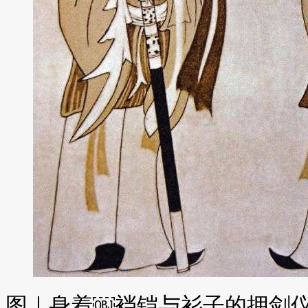
图｜身着￼裆铠与衫子的拥剑