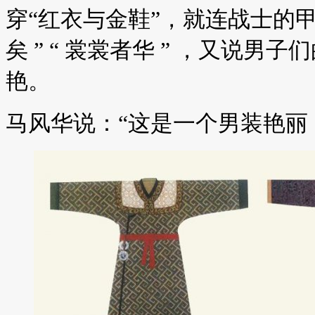
穿“红衣与金鞋”，就连战士的
矣 ” “ 裳裳者华 ” ，又说
艳。
马风华说：“这是一个男装艳丽