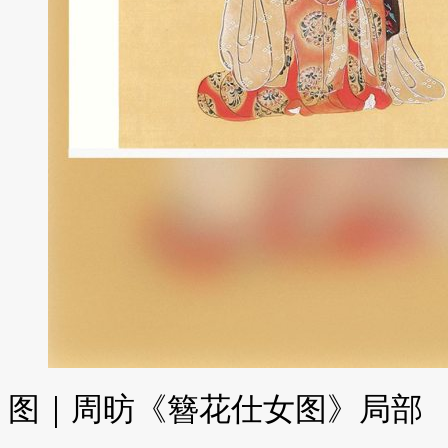
图｜周昉《簪花仕女图》局部