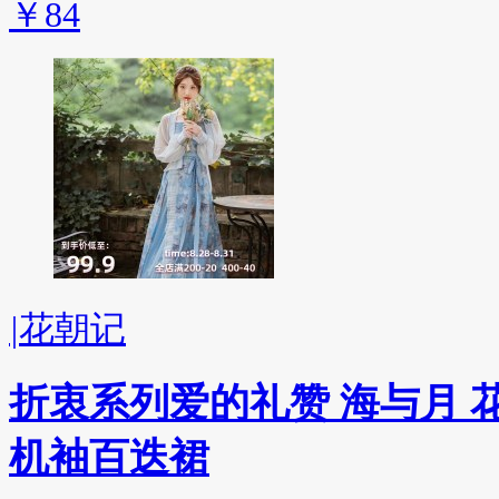
￥84
|
花朝记
折衷系列爱的礼赞 海与月 
机袖百迭裙