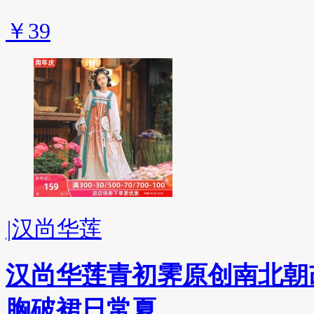
￥39
|
汉尚华莲
汉尚华莲青初霁原创南北朝
胸破裙日常夏