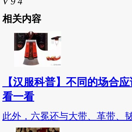
V
9
4
相关内容
【汉服科普】不同的场合应
看一看
此外，六冕还与大带、革带、韨