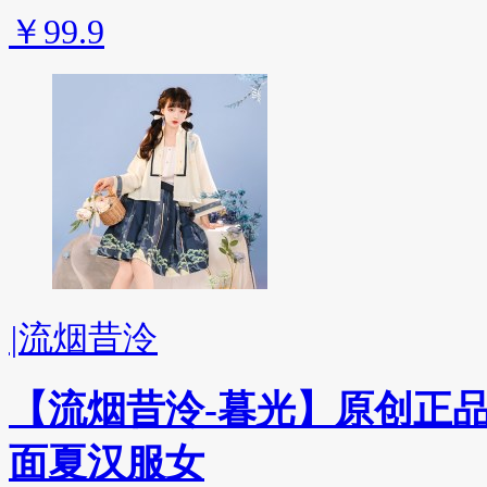
￥99.9
|
流烟昔泠
【流烟昔泠-暮光】原创正
面夏汉服女