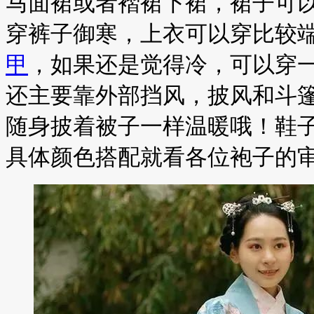
马面裙或者褶裙下裙，裙子可
穿裤子御寒，上衣可以穿比较
甲
，如果还是觉得冷，可以穿
还主要靠外部挡风，披风和斗
随身披着被子一样温暖哦！鞋
具体颜色搭配就看各位袍子的