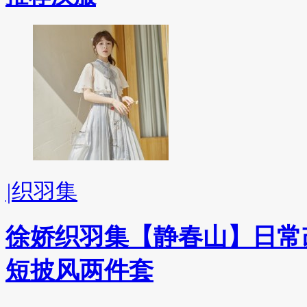
|
织羽集
徐娇织羽集【静春山】日常
短披风两件套