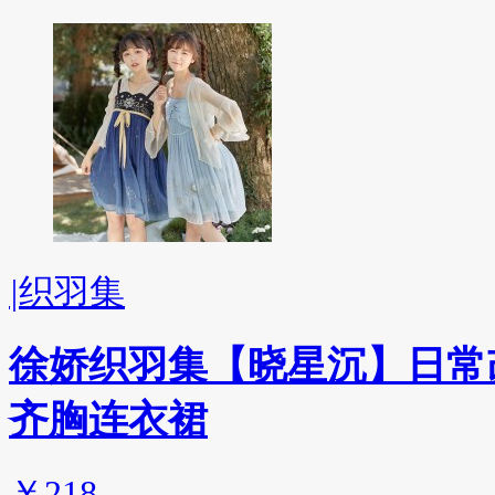
|
织羽集
徐娇织羽集【晓星沉】日常改
齐胸连衣裙
￥218