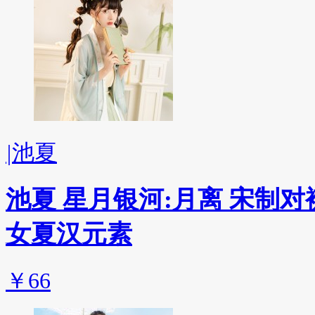
|
池夏
池夏 星月银河:月离 宋制
女夏汉元素
￥66