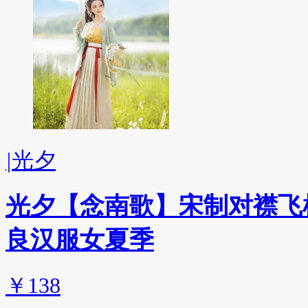
|
光夕
光夕【念南歌】宋制对襟飞
良汉服女夏季
￥138