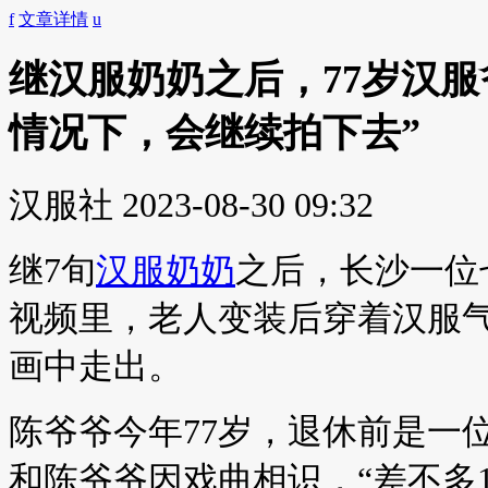
f
文章详情
u
继汉服奶奶之后，77岁汉服
情况下，会继续拍下去”
汉服社
2023-08-30 09:32
继7旬
汉服奶奶
之后，长沙一位
视频里，老人变装后穿着汉服
画中走出。
陈爷爷今年77岁，退休前是一
和陈爷爷因戏曲相识，“差不多