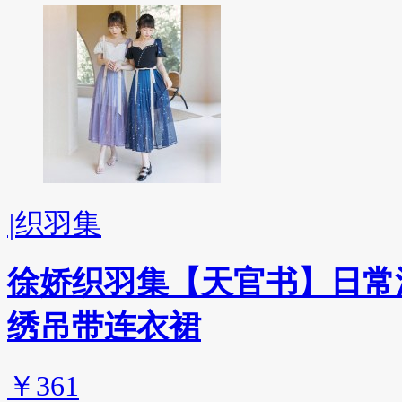
|
织羽集
徐娇织羽集【天官书】日常汉
绣吊带连衣裙
￥361