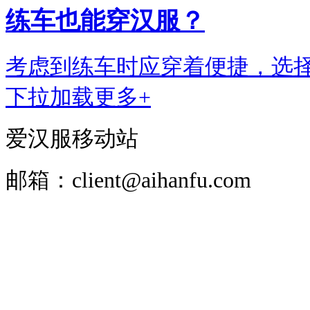
练车也能穿汉服？
考虑到练车时应穿着便捷，选
下拉加载更多+
爱汉服移动站
邮箱：client@aihanfu.com