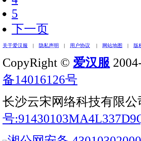
5
下一页
关于爱汉服
|
隐私声明
|
用户协议
|
网站地图
|
版
CopyRight ©
爱汉服
2004-
备14016126号
长沙云宋网络科技有限公
号:91430103MA4L337D9
湘公网安备 4301030200