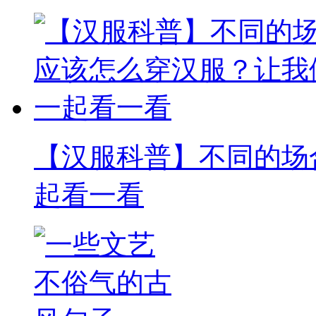
【汉服科普】不同的场
起看一看