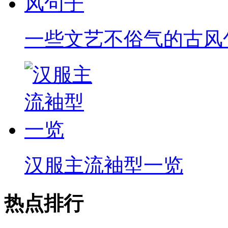
一些文艺不俗气的古风
汉服主流袖型一览
热点排行