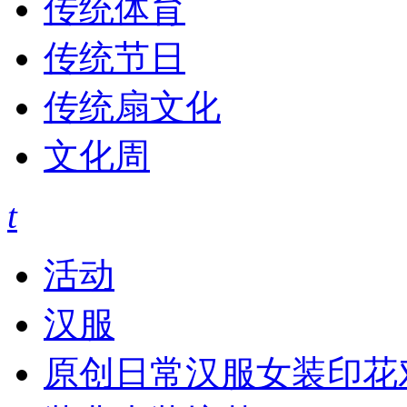
传统体育
传统节日
传统扇文化
文化周
t
活动
汉服
原创日常汉服女装印花