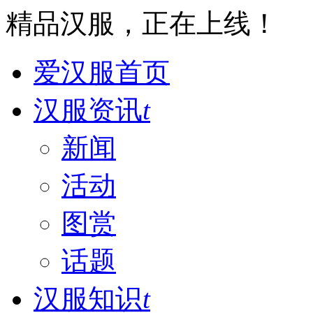
精品汉服，正在上线！
爱汉服首页
汉服资讯
t
新闻
活动
图赏
话题
汉服知识
t