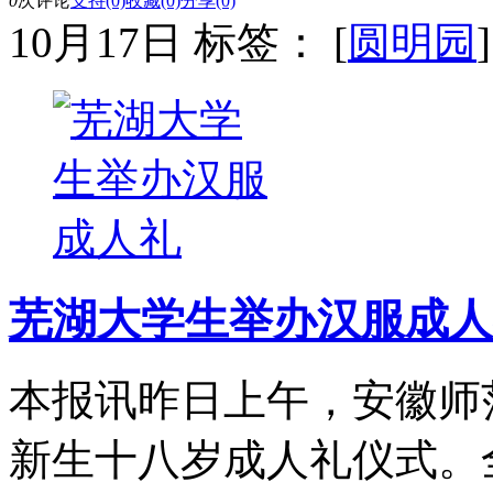
0
次评论
支持(0)
收藏(0)
分享(0)
10月17日
标签：
[
圆明园
]
芜湖大学生举办汉服成人
本报讯昨日上午，安徽师范
新生十八岁成人礼仪式。全