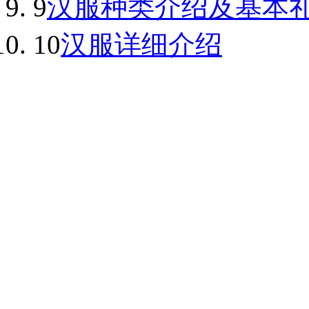
9
汉服种类介绍及基本
10
汉服详细介绍