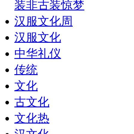
装非古装惊梦
汉服文化周
汉服文化
中华礼仪
传统
文化
古文化
文化热