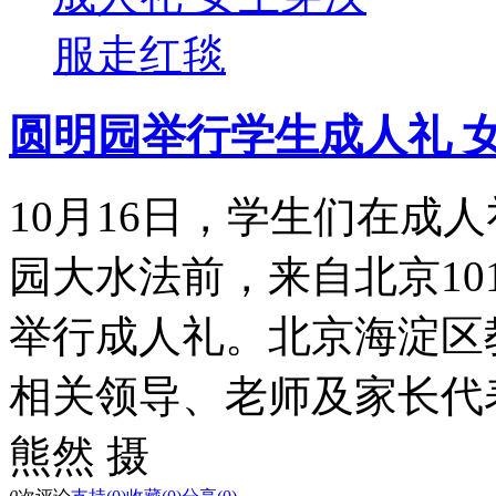
圆明园举行学生成人礼 
10月16日，学生们在成
园大水法前，来自北京10
举行成人礼。北京海淀区
相关领导、老师及家长代
熊然 摄