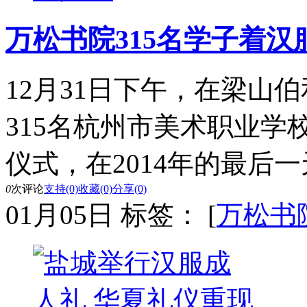
万松书院315名学子着汉
12月31日下午，在梁山
315名杭州市美术职业
仪式，在2014年的最后
0
次评论
支持(0)
收藏(0)
分享(0)
01月05日
标签：
[
万松书