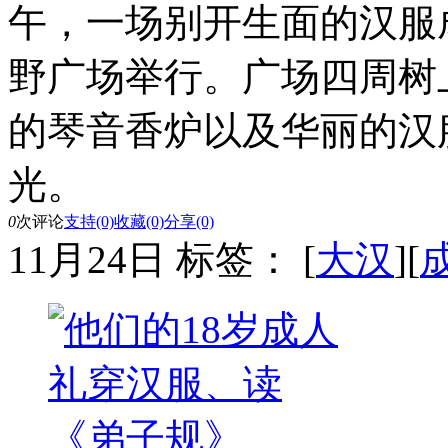
午，一场别开生面的汉服
野广场举行。广场四周树
的琴音香炉以及华丽的汉
光。
0
次评论
支持(0)
收藏(0)
分享(0)
11月24日
标签：
[
大汉
][