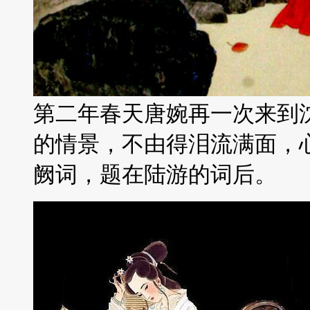
第二年春天唐婉再一次来到
的情景，不由得泪流满面，
阙词，题在陆游的词后。