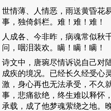
世情薄、人情恶，雨送黄昏花
事，独倚斜栏。难！难！难！
人成各、今非昨，病魂常似秋
问，咽泪装欢。瞒！瞒！瞒！
诗文中，唐琬尽情诉说自己对
成疾的境况。已经长久经受心
激，身心再也无法承受，不久
事，悲痛欲绝，终生难以释怀
承载，成了他梦魂萦绕之地。