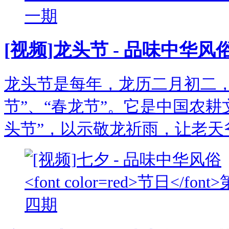
[视频]龙头节 - 品味中华风
龙头节是每年，龙历二月初二，
节”、“春龙节”。它是中国农
头节”，以示敬龙祈雨，让老天