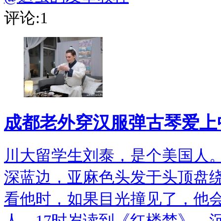
评论:1
成都老外穿汉服弹古琴爱上
川大留学生刘泰，是个美国人
深蓝边，亚麻色头发于头顶盘
看他时，如果目光撞见了，他
人。17时岁读到《红楼梦》，