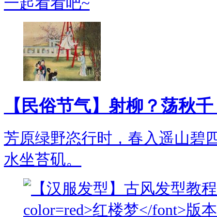
一起看看吧~
【民俗节气】射柳？荡秋千
芳原绿野恣行时，春入遥山碧
水坐苔矶。