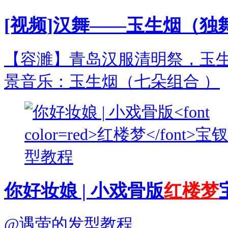
[视频]汉舞——玉生烟（独
【容濉】青岛汉服清明祭，玉生
景音乐：玉生烟（七朵组合 ）
你好妆娘 | 小戏骨版
红楼梦
@遇萤的发型教程