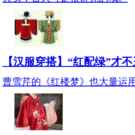
【汉服穿搭】“红配绿”才
曹雪芹的《红楼梦》也大量运