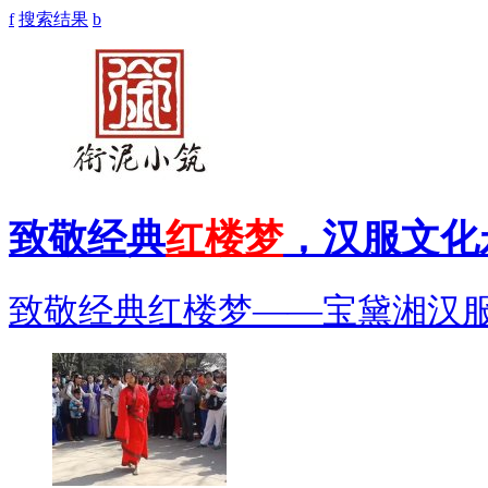
f
搜索结果
b
致敬经典
红楼梦
，汉服文化
致敬经典红楼梦——宝黛湘汉