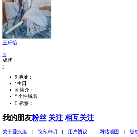
王乐怡
:
4/
成就 :
r
5
地址：
'
生日：
&
简介：
"
个性域名：

标签：
我的朋友
粉丝
关注
相互关注
关于爱汉服
|
隐私声明
|
用户协议
|
网站地图
|
版