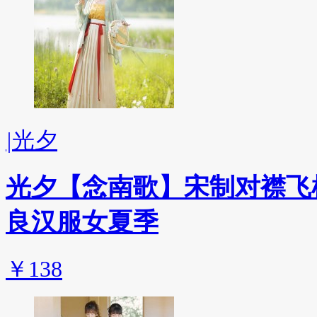
|
光夕
光夕【念南歌】宋制对襟飞
良汉服女夏季
￥138