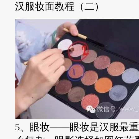
汉服妆面教程（二）
5、眼妆——眼妆是汉服最