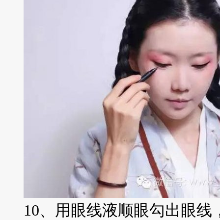
10、用眼线液顺眼勾出眼线