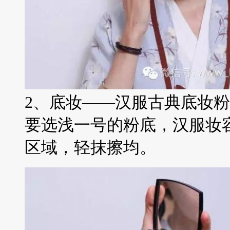
2、底妆——汉服古典底妆粉
要选浅一号的粉底，汉服妆
区域，轻抹擦均。