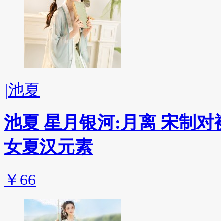
|
池夏
池夏 星月银河:月离 宋制
女夏汉元素
￥66