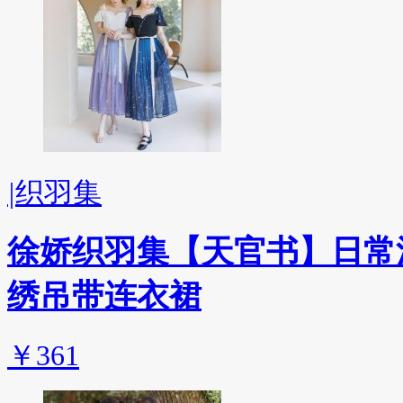
|
织羽集
徐娇织羽集【天官书】日常汉
绣吊带连衣裙
￥361