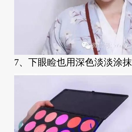
7、下眼睑也用深色淡淡涂