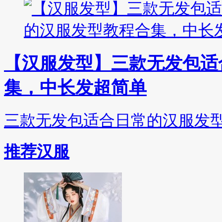
【汉服发型】三款无发包适
集，中长发超简单
三款无发包适合日常的汉服发
推荐汉服