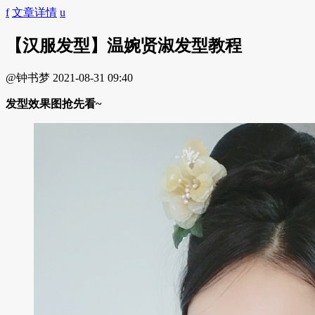
f
文章详情
u
【汉服发型】温婉贤淑发型教程
@钟书梦
2021-08-31 09:40
发型效果图抢先看~