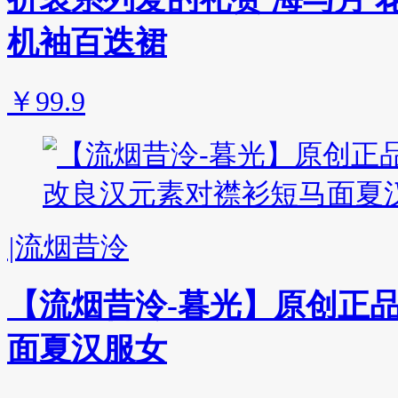
机袖百迭裙
￥99.9
|
流烟昔泠
【流烟昔泠-暮光】原创正
面夏汉服女