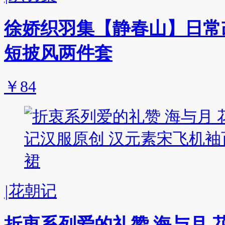
徐娇织羽集【静春山】日常
短披风两件套
￥84
|
花朝记
折衷系列爱的礼赞 海与月 