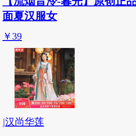
【流烟昔泠-暮光】原创正
面夏汉服女
￥39
|
汉尚华莲