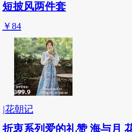
短披风两件套
￥84
|
花朝记
折衷系列爱的礼赞 海与月 