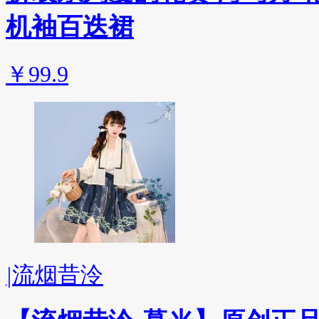
机袖百迭裙
￥99.9
|
流烟昔泠