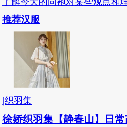
了解今天的同袍对某些观点和
推荐汉服
|
织羽集
徐娇织羽集【静春山】日常