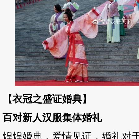
【衣冠之盛证婚典】
百对新人汉服集体婚礼
煌煌婚典，爱情见证，婚礼对