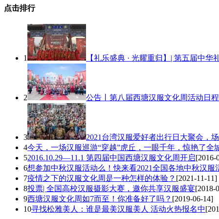
点击排行
1
【礼乐盛典 · 光耀重归】| 第五届中
2
公告丨第八届西塘汉服文化周活动日程
3
2021台湾汉服爱好者出行日大聚会，
4
今天，一场汉服巡游“穿越”虎丘，一眼千年，惊艳了全
5
2016.10.29―11.1 第四届中国西塘汉服文化周开启
[2016-
6
想参加中秋汉服活动么！快来看2021全国各地中秋汉服
7
疫情之下的汉服文化周是一种怎样的体验？
[2021-11-11]
8
投票| 全国高校汉服摄影大赛，邀你共享汉服盛宴
[2018-0
9
西塘汉服文化周如7而至！你准备好了吗？
[2019-06-14]
10
寻找松雅美人：谁是最美汉服美人 活动火热报名中
[201