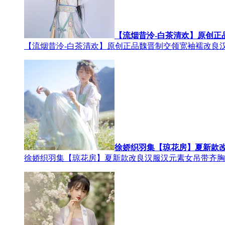
【流烟昔泠-白茶清欢】原创正
【流烟昔泠-白茶清欢】原创正品魏晋制交领宽袖襦改良
徐娇织羽集【琼花房】夏新款
徐娇织羽集【琼花房】夏新款改良汉服汉元素女吊带齐胸