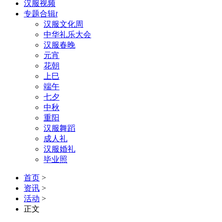
汉服视频
专题合辑
t
汉服文化周
中华礼乐大会
汉服春晚
元宵
花朝
上巳
端午
七夕
中秋
重阳
汉服舞蹈
成人礼
汉服婚礼
毕业照
首页
>
资讯
>
活动
>
正文