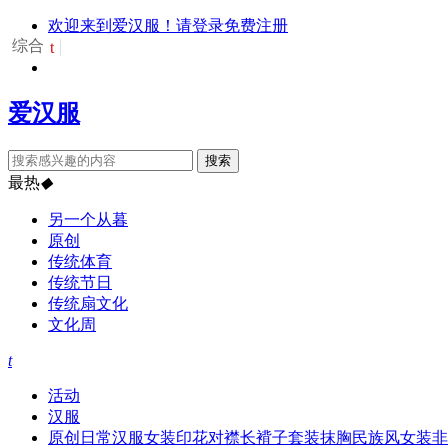
欢迎来到爱汉服！请登录
免费注册
综合
爱汉服
搜索
最热
◆
另一个从暮
原创
传统体育
传统节日
传统扇文化
文化周
t
活动
汉服
原创日常汉服女装印花对襟长褙子套装抹胸民族风女装非